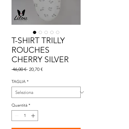
T-SHIRT TRILLY
ROUCHES
CHERRY SILVER
Prezzo regolare
Prezzo scontato
 46,00 € 
20,70 €
TAGLIA
*
Quantità
*