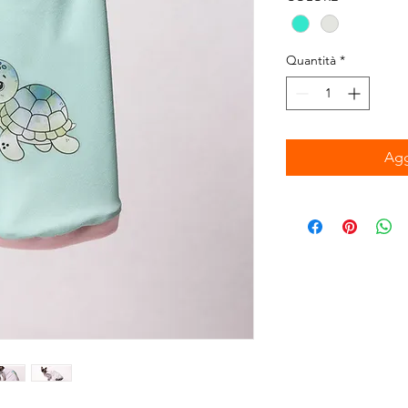
Quantità
*
Agg