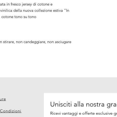
zata in fresco jersey di cotone e
nilica della nuova collezione estiva “In
di cotone tono su tono
n stirare, non candeggiare, non asciugare
ure
 Condizioni
Ricevi vantaggi e offerte esclusive gr