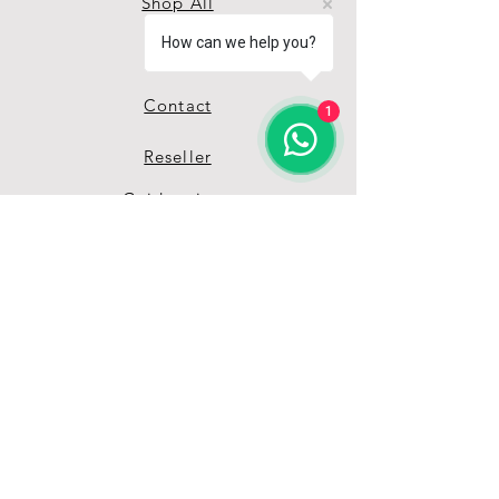
Shop All
How can we help you?
About
Contact
1
Reseller
Guida misure
Termini & Condizioni
Privacy Policy
Unisciti alla nostra 
grande Pet-Family 
Ricevi vantaggi e offerte 
esclusive grazie alla nostra 