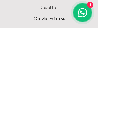
1
Reseller
Guida misure
Termini & Condizioni
Privacy Policy
Unisciti alla nostra 
grande Pet-Family 
Ricevi vantaggi e offerte 
esclusive grazie alla nostra 
mailing list
Email
*
registrati