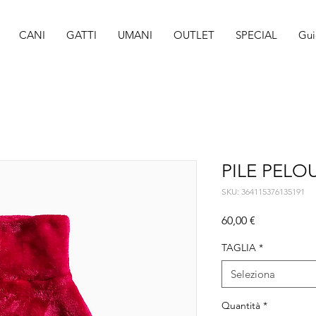
CANI
GATTI
UMANI
OUTLET
SPECIAL
Gui
PILE PEL
SKU: 364115376135191
Prezzo
60,00 €
TAGLIA
*
Seleziona
Quantità
*