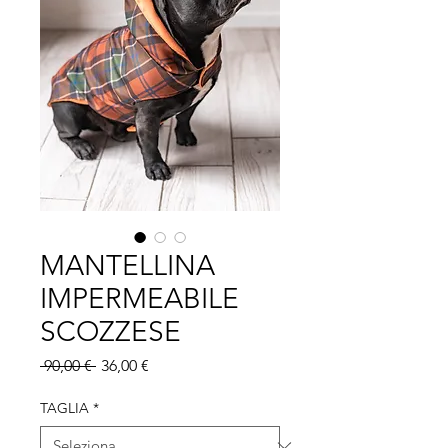
MANTELLINA
IMPERMEABILE
SCOZZESE
Prezzo regolare
Prezzo scontato
 90,00 € 
36,00 €
TAGLIA
*