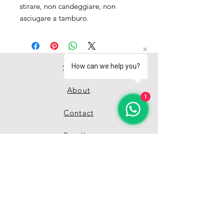
stirare, non candeggiare, non
asciugare a tamburo.
How can we help you?
Shop All
About
1
Contact
Reseller
Guida misure
Termini & Condizioni
Privacy Policy