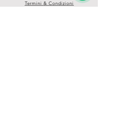
Termini & Condizioni
Privacy Policy
Unisciti alla nostra 
grande Pet-Family 
Ricevi vantaggi e offerte 
esclusive grazie alla nostra 
mailing list
Email
*
registrati
Voglio iscrivemrmi alla 
newsletter e ricevere in 
anteprima tutte le promo  
in serbo per me!