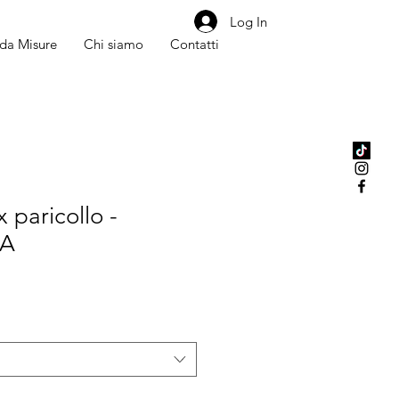
Log In
da Misure
Chi siamo
Contatti
 paricollo -
LA