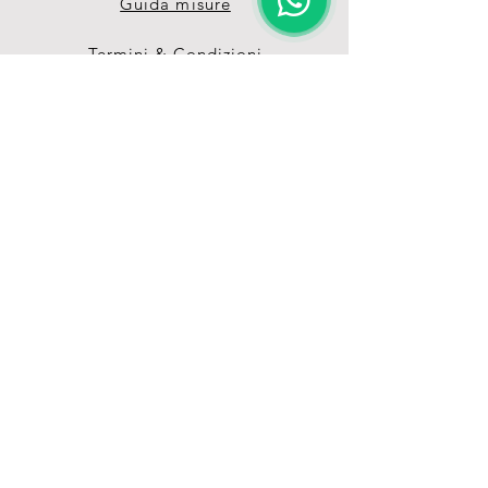
Guida misure
Termini & Condizioni
Privacy Policy
Unisciti alla nostra 
grande Pet-Family 
Ricevi vantaggi e offerte 
esclusive grazie alla nostra 
mailing list
Email
*
registrati
Voglio iscrivemrmi alla 
newsletter e ricevere in 