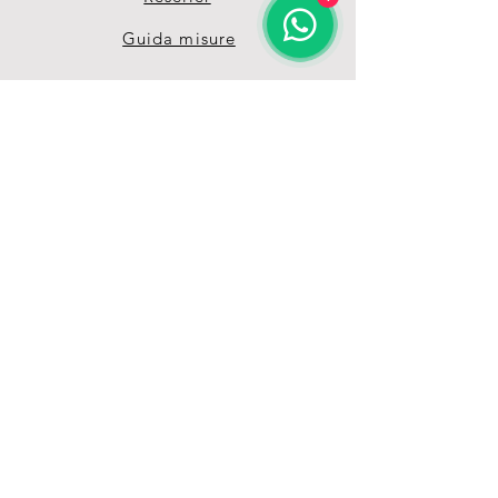
Guida misure
Termini & Condizioni
Privacy Policy
Unisciti alla nostra 
grande Pet-Family 
Ricevi vantaggi e offerte 
esclusive grazie alla nostra 
mailing list
Email
*
registrati
Voglio iscrivemrmi alla 