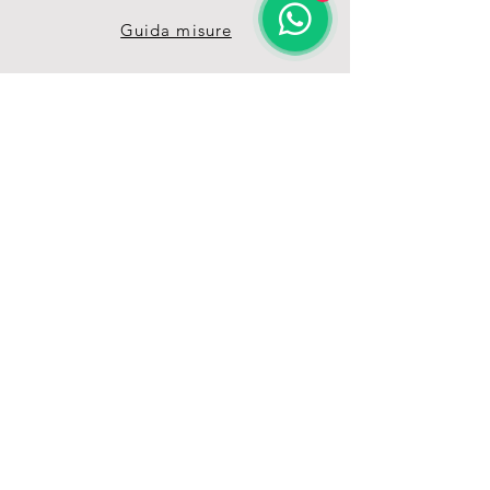
Guida misure
Termini & Condizioni
Privacy Policy
Unisciti alla nostra 
grande Pet-Family 
Ricevi vantaggi e offerte 
esclusive grazie alla nostra 
mailing list
Email
*
registrati
Voglio iscrivemrmi alla 