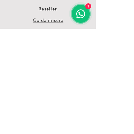
1
Reseller
Guida misure
Termini & Condizioni
Privacy Policy
Unisciti alla nostra 
grande Pet-Family 
Ricevi vantaggi e offerte 
esclusive grazie alla nostra 
mailing list
Email
*
registrati