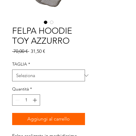
FELPA HOODIE
TOY AZZURRO
Prezzo regolare
Prezzo scontato
 70,00 € 
31,50 €
TAGLIA
*
Quantità
*
Aggiungi al carrello
Felpa realizzata in morbidissimo