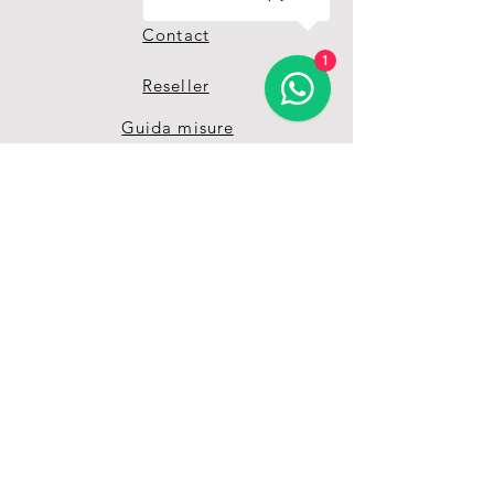
Contact
1
Reseller
Guida misure
Termini & Condizioni
Privacy Policy
Unisciti alla nostra 
grande Pet-Family 
Ricevi vantaggi e offerte 
esclusive grazie alla nostra 
mailing list
Email
*