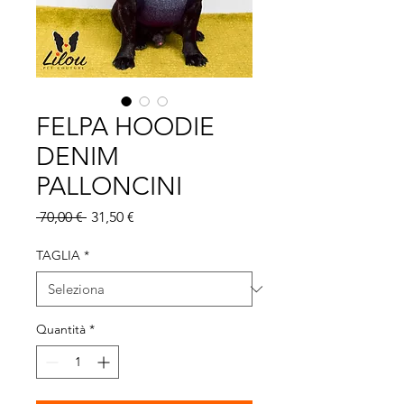
FELPA HOODIE
DENIM
PALLONCINI
Prezzo regolare
Prezzo scontato
 70,00 € 
31,50 €
TAGLIA
*
Quantità
*