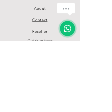
About
Contact
Reseller
Guida misure
Termini & Condizioni
Privacy Policy
Unisciti alla nostra 
grande Pet-Family 
Ricevi vantaggi e offerte 
esclusive grazie alla nostra 
mailing list